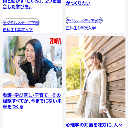
術と動かす「しくみ」、 2つを融
がつくりたい
合した学びを。
デジタルメディア学部
デジタルメディア学部
正科生1年次入学
正科生1年次入学
看護・学び直し・子育て―その
経験すべてが、今までにない未
来をつくる
心理学の知識を味方に、人々