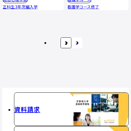
正科生3年次編入学
看護学コース修了
1
2
資料請求