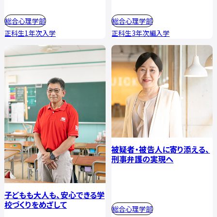
総合心理学部
総合心理学部
正科生1年次入学
正科生3年次編入学
被疑者・被告人に寄り添える、
刑事弁護の実現へ
子どもも大人も、安心できる学
校づくりをめざして
総合心理学部