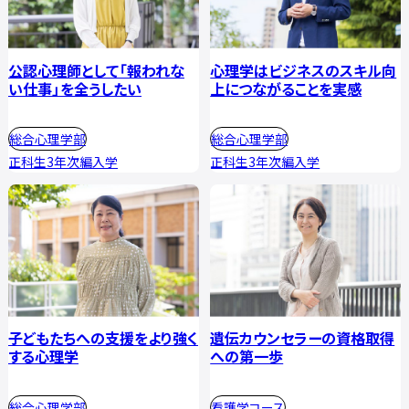
公認心理師として「報われな
心理学はビジネスのスキル向
い仕事」を全うしたい
上につながることを実感
総合心理学部
総合心理学部
正科生3年次編入学
正科生3年次編入学
子どもたちへの支援をより強く
遺伝カウンセラーの資格取得
する心理学
への第一歩
総合心理学部
看護学コース