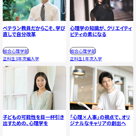
ベテラン教員だからこそ、学び
心理学の知識が、クリエイティ
直しで自分改革
ビティの素になる
総合心理学部
総合心理学部
正科生3年次編入学
正科生1年次入学
子どもの可能性を目一杯引き
「心理×人事」の視点で、オリ
出すための、心理学を
ジナルなキャリアの創出へ