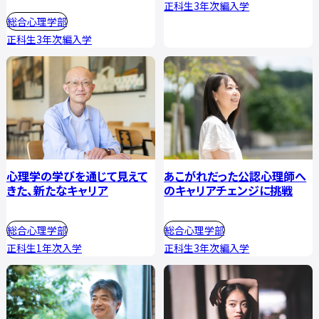
正科生3年次編入学
総合心理学部
正科生3年次編入学
心理学の学びを通じて見えて
あこがれだった公認心理師へ
きた、新たなキャリア
のキャリアチェンジに挑戦
総合心理学部
総合心理学部
正科生1年次入学
正科生3年次編入学