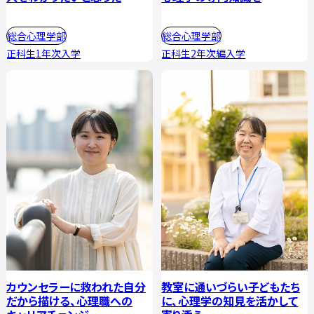
総合心理学部
総合心理学部
正科生1年次入学
正科生2年次編入学
カウンセラーに救われた自分
教室に通いづらい子どもたち
だから描ける、心理職への
に、心理学の知見を活かして