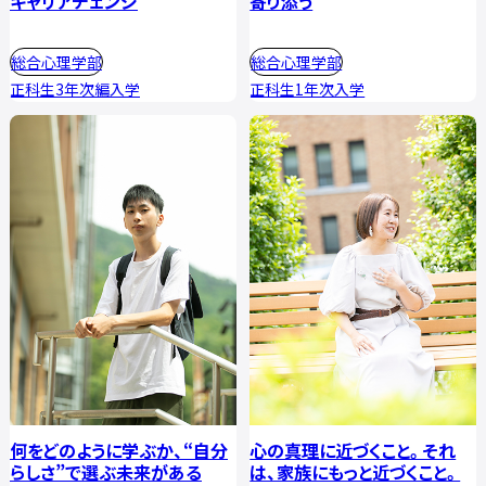
キャリアチェンジ
寄り添う
総合心理学部
総合心理学部
正科生3年次編入学
正科生1年次入学
何をどのように学ぶか、“自分
心の真理に近づくこと。それ
らしさ”で選ぶ未来がある
は、家族にもっと近づくこと。