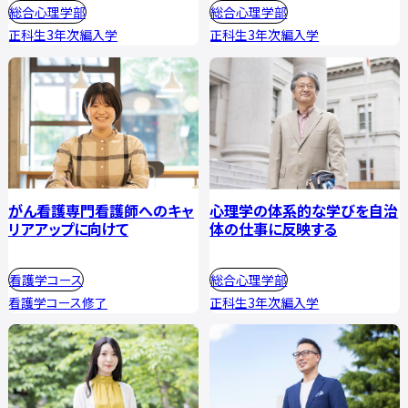
総合心理学部
総合心理学部
正科生3年次編入学
正科生3年次編入学
がん看護専門看護師へのキャ
心理学の体系的な学びを自治
リアアップに向けて
体の仕事に反映する
看護学コース
総合心理学部
看護学コース修了
正科生3年次編入学